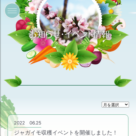
月
間
ア
ー
2022 06.25
カ
ジャガイモ収穫イベントを開催しました！
イ