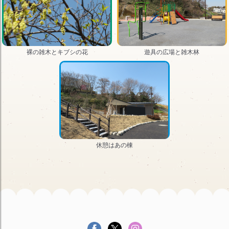
裸の雑木とキブシの花
遊具の広場と雑木林
休憩はあの棟